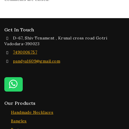
Get In Touch
D-67, Shiv Tenament , Krunal cross road Gotri
Vadodara-390023
7490006757
pandya1609@gmail.com
Our Products
Handmade Necklaces
Bangles