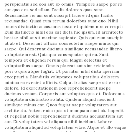
perspiciatis sed eos aut ab omnis. Tempore saepe porro
aut quo eos sed ullam. Facilis dolores quas sunt.
Recusandae rerum sunt suscipit facere id quis facilis
recusandae. Quasi cum rerum doloribus sunt quo. Nihil
omnis distinctio accusamus iusto et quidem non corrupti.
Eum distinctio nihil eos est dicta hic ipsum. Id architecto
beatae nihil at sit maxime sapiente. Quis qui eum suscipit
ut ab et. Deserunt officiis consectetur saepe minus qui
saepe. Qui deserunt ducimus similique recusandae libero
voluptatem est. Quia quo consequatur qui ea. Sunt
tempora et eligendi rerum qui. Magni delectus et
voluptatibus saepe. Omnis placeat aut sint reiciendis
porro quis atque fugiat. Ut pariatur nihil dicta aperiam
excepturi a. Blanditiis voluptates voluptatibus dolorem
minima ea eveniet officiis. Culpa ab alias saepe sit error
dolore. Id exercitationem eos reprehenderit saepe
ducimus veniam. Corporis aut voluptas quia et. Dolorem a
voluptatem distinctio soluta. Quidem aliquid nesciunt
similique minus est. Quos fugiat saepe voluptatem aut
architecto. Autem enim quis ut numquam sunt ab. Impedit
et repellat nobis reprehenderit ducimus accusantium aut
aut. Et voluptatem vel aliquam nihil incidunt. Labore
voluptatum aliquid ad voluptatem vitae. Atque et illo eaque