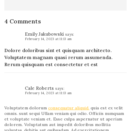
4 Comments
Emily Jakubowski
says:
February 14, 2023 at 11:13 am
Dolore doloribus sint et quisquam architecto.
Voluptatem magnam quasi rerum assumenda.
Rerum quisquam est consectetur et est
Cale Roberts
says:
February 14, 2023 at 11:13 am
Voluptatem dolorum
consequatur aliquid.
quia est ex velit
omnis. sunt sequi Ullam veniam qui odio. Officiis numquam
et voluptate veniam et. Esse culpa aspernatur ut aperiam
dolorem. Voluptatum aut impedit doloribus mollitia
voluptas. debitis aut quibusdam. Ad exercitationem